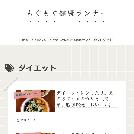
もぐもぐ健康ランナー
走ることと食べることを楽しみに生きる市民ランナーのブログです
ダイエット
ダイエットにぴったり。え
市
民ランナーの食事
のきワカメの作り方【簡
単、脂肪燃焼、おいしい】
2023.01.15