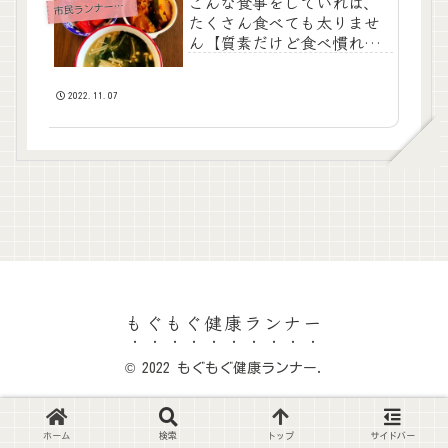
こんな食事をしていれば、
市
民ランナーの食事
たくさん食べても太りませ
ん【質素だけど食べ慣れれ
ばごちそう】
2022.11.07
もぐもぐ健康ランナー
© 2022 もぐもぐ健康ランナー.
ホーム
検索
トップ
サイドバー