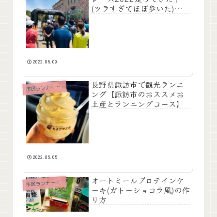
(ツラすぎてほぼ歩いた)大会
レポ
2022.05.09
長野県諏訪市で観光ランニ
民ランナーのつれづれ日記
市
ング【諏訪市のおススメお
土産とランニングコース】
2022.05.05
オートミールプロテインケ
市
民ランナーの食事
ーキ(ガトーショコラ風)の作
り方