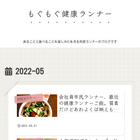
もぐもぐ健康ランナー
走ることと食べることを楽しみに生きる市民ランナーのブログです
2022-05
会社員市民ランナー、最近
市
民ランナーの食事
の健康ランナーご飯。質素
だけどあわよくば映えもね
らいたい
2022.05.31