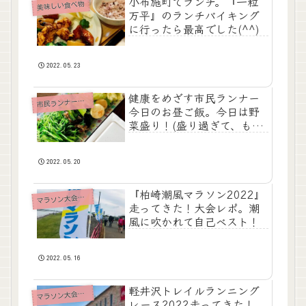
小布施町でランチ。『一粒
美味しい食べ物
万平』のランチバイキング
に行ったら最高でした(^^)
2022.05.23
健康をめざす市民ランナー
市
民ランナーの食事
今日のお昼ご飯。今日は野
菜盛り！(盛り過ぎて、もは
や森)
2022.05.20
『柏崎潮風マラソン2022』
ラソン大会レポート
マ
走ってきた！大会レポ。潮
風に吹かれて自己ベスト！
2022.05.16
軽井沢トレイルランニング
ラソン大会レポート
マ
レース2022走ってきた！