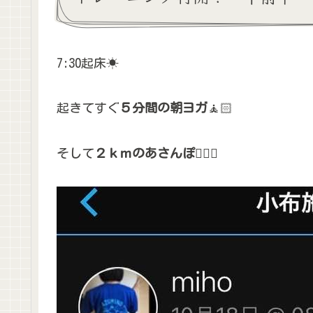
7:30起床☀
起きてすぐ
５分間の朝ヨガ
🧘🏻
そして
２ｋｍのあさんぽ🚶🏻‍♀️