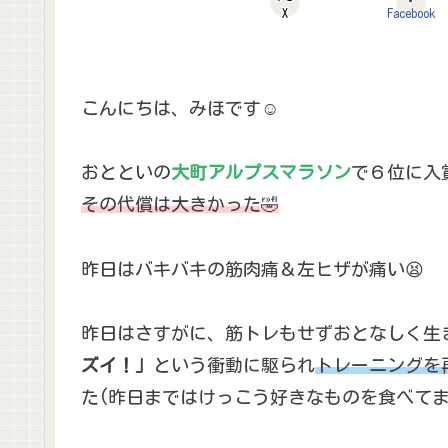
X
Facebook
こんにちは、みほです☺
おとといの
大町アルプスマラソン
で６位に入
その代償は大き
かった
🤣
昨日はバキバキの筋肉痛＆左ヒザが痛い😫
昨日はさすがに、筋トレもせずおとなしく生
ズイ！」
という衝動に駆られ
トレーニングを再
た(昨日まではけっこう好きなものを食べてまし