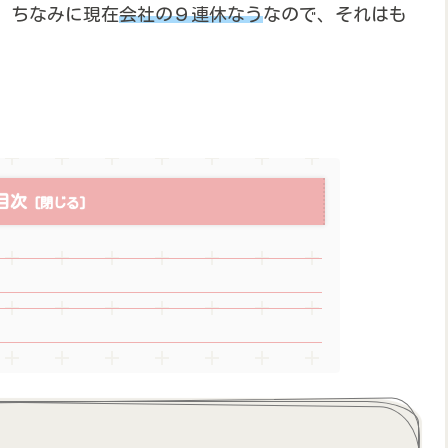
。ちなみに現在
会社の９連休なう
なので、それはも
目次